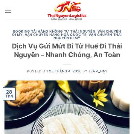
Skip
to
content
BOOKING TẢI HÀNG KHÔNG TỪ THÁI NGUYÊN
,
VẬN CHUYỂN
ĐI MỸ
,
VẬN CHUYỂN HÀNG HÓA QUỐC TẾ
,
VẬN CHUYỂN THÁI
NGUYÊN ĐI MỸ
Dịch Vụ Gửi Mứt Bí Từ Huế Đi Thái
Nguyên – Nhanh Chóng, An Toàn
POSTED ON
28 THÁNG 4, 2026
BY
TEAM_HN1
28
Th4