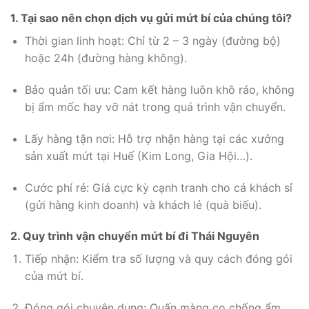
1. Tại sao nên chọn dịch vụ gửi mứt bí của chúng tôi?
Thời gian linh hoạt: Chỉ từ 2 – 3 ngày (đường bộ)
hoặc 24h (đường hàng không).
Bảo quản tối ưu: Cam kết hàng luôn khô ráo, không
bị ẩm mốc hay vỡ nát trong quá trình vận chuyển.
Lấy hàng tận nơi: Hỗ trợ nhận hàng tại các xưởng
sản xuất mứt tại Huế (Kim Long, Gia Hội…).
Cước phí rẻ: Giá cực kỳ cạnh tranh cho cả khách sỉ
(gửi hàng kinh doanh) và khách lẻ (quà biếu).
2. Quy trình vận chuyển mứt bí đi Thái Nguyên
Tiếp nhận: Kiểm tra số lượng và quy cách đóng gói
của mứt bí.
Đóng gói chuyên dụng: Quấn màng co chống ẩm,