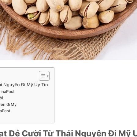
i Nguyên Đi Mỹ Uy Tín
chinaPost
ôi
yên đi Mỹ
naPost
t Dẻ Cười Từ Thái Nguyên Đi Mỹ 