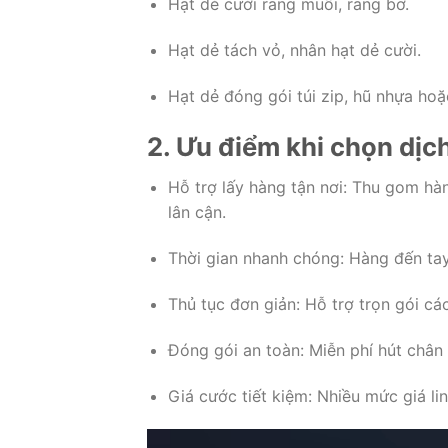
Hạt dẻ cười rang muối, rang bơ.
Hạt dẻ tách vỏ, nhân hạt dẻ cười.
Hạt dẻ đóng gói túi zip, hũ nhựa ho
2. Ưu điểm khi chọn dịc
Hỗ trợ lấy hàng tận nơi: Thu gom hà
lân cận.
Thời gian nhanh chóng: Hàng đến tay 
Thủ tục đơn giản: Hỗ trợ trọn gói c
Đóng gói an toàn: Miễn phí hút châ
Giá cước tiết kiệm: Nhiều mức giá li