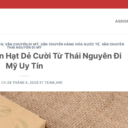
ASSIG
ÊN
,
VẬN CHUYỂN ĐI MỸ
,
VẬN CHUYỂN HÀNG HÓA QUỐC TẾ
,
VẬN CHUYỂN
THÁI NGUYÊN ĐI MỸ
n Hạt Dẻ Cười Từ Thái Nguyên Đi
Mỹ Uy Tín
D ON
28 THÁNG 4, 2026
BY
TEAM_HN1