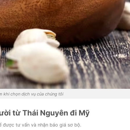
m khi chọn dịch vụ của chúng tôi
cười từ Thái Nguyên đi Mỹ
ể được tư vấn và nhận báo giá sơ bộ.