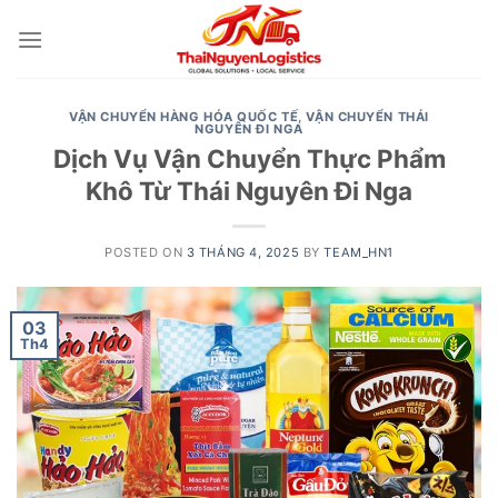
Skip
to
content
VẬN CHUYỂN HÀNG HÓA QUỐC TẾ
,
VẬN CHUYỂN THÁI
NGUYÊN ĐI NGA
Dịch Vụ Vận Chuyển Thực Phẩm
Khô Từ Thái Nguyên Đi Nga
POSTED ON
3 THÁNG 4, 2025
BY
TEAM_HN1
03
Th4