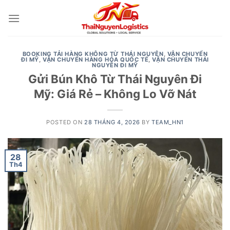
Skip
to
content
BOOKING TẢI HÀNG KHÔNG TỪ THÁI NGUYÊN
,
VẬN CHUYỂN
ĐI MỸ
,
VẬN CHUYỂN HÀNG HÓA QUỐC TẾ
,
VẬN CHUYỂN THÁI
NGUYÊN ĐI MỸ
Gửi Bún Khô Từ Thái Nguyên Đi
Mỹ: Giá Rẻ – Không Lo Vỡ Nát
POSTED ON
28 THÁNG 4, 2026
BY
TEAM_HN1
28
Th4