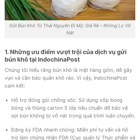
Gửi Bún Khô Từ Thái Nguyên Đi Mỹ: Giá Rẻ – Không Lo Vỡ
Nát
1. Những ưu điểm vượt trội của dịch vụ gửi
bún khô tại IndochinaPost
Chúng tôi hiểu rằng bún khô là mặt hàng giòn, dễ gãy
vụn và cần bảo quản khô ráo. Vì vậy, IndochinaPost
cam kết:
Hỗ trợ đóng gói chống sốc: Sử dụng xốp bong
bóng và thùng carton 5 lớp tiêu chuẩn để bảo vệ
sợi bún không bị vỡ nát trong quá trình luân chuyển.
Đăng ký FDA nhanh chóng: Miễn phí tư vấn và hỗ
trợ làm chứng nhận FDA (Cục quản lý Thực phẩm và