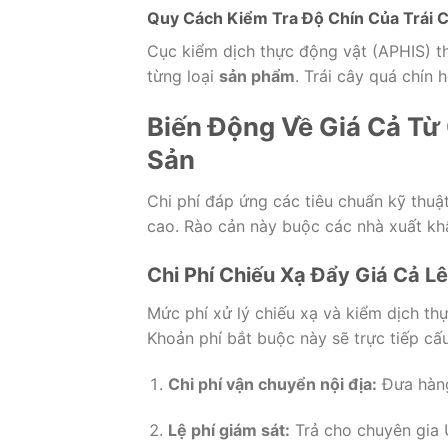
Quy Cách Kiểm Tra Độ Chín Của Trái 
Cục kiểm dịch thực động vật (APHIS) t
từng loại
sản phẩm
. Trái cây quá chín 
Biến Động Về Giá Cả Từ
Sản
Chi phí đáp ứng các tiêu chuẩn kỹ thuậ
cao. Rào cản này buộc các nhà xuất kh
Chi Phí Chiếu Xạ Đẩy Giá Cả L
Mức phí xử lý chiếu xạ và kiểm dịch th
Khoản phí bắt buộc này sẽ trực tiếp cấ
Chi phí vận chuyển nội địa:
Đưa hàng
Lệ phí giám sát:
Trả cho chuyên gia 