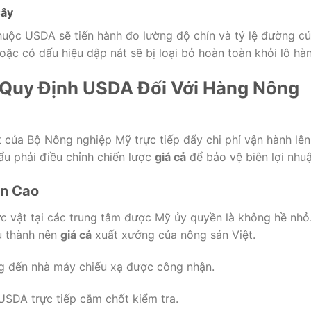
Cây
huộc USDA sẽ tiến hành đo lường độ chín và tỷ lệ đường c
hoặc có dấu hiệu dập nát sẽ bị loại bỏ hoàn toàn khỏi lô hà
 Quy Định USDA Đối Với Hàng Nông
t của Bộ Nông nghiệp Mỹ trực tiếp đẩy chi phí vận hành lên
ẩu phải điều chỉnh chiến lược
giá cả
để bảo vệ biên lợi nhuậ
ên Cao
ực vật tại các trung tâm được Mỹ ủy quyền là không hề nhỏ
u thành nên
giá cả
xuất xưởng của nông sản Việt.
 đến nhà máy chiếu xạ được công nhận.
USDA trực tiếp cắm chốt kiểm tra.