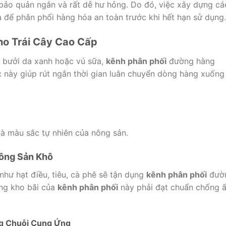
n bảo quản ngắn và rất dễ hư hỏng. Do đó, việc xây dựng cá
 để phân phối hàng hóa an toàn trước khi hết hạn sử dụng.
o Trái Cây Cao Cấp
ư bưởi da xanh hoặc vú sữa,
kênh phân phối
đường hàng
ức này giúp rút ngắn thời gian luân chuyển dòng hàng xuống
à màu sắc tự nhiên của nông sản.
ông Sản Khô
như hạt điều, tiêu, cà phê sẽ tận dụng
kênh phân phối
đườ
hống kho bãi của
kênh phân phối
này phải đạt chuẩn chống 
ng Chuỗi Cung Ứng