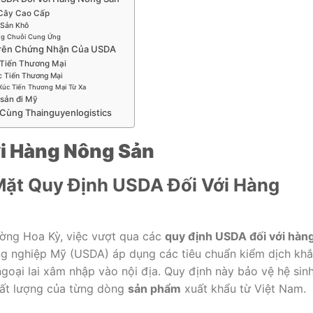
 Cây Cao Cấp
 Sản Khô
ững Chuỗi Cung Ứng
 Trên Chứng Nhận Của USDA
 Tiến Thương Mại
c Tiến Thương Mại
Xúc Tiến Thương Mại Từ Xa
 sản đi Mỹ
 Cùng Thainguyenlogistics
i Hàng Nông Sản
Mặt Quy Định USDA Đối Với Hàng
rường Hoa Kỳ, việc vượt qua các
quy định USDA đối với hàn
ng nghiệp Mỹ (USDA) áp dụng các tiêu chuẩn kiểm dịch khắ
goại lai xâm nhập vào nội địa. Quy định này bảo vệ hệ sin
chất lượng của từng dòng
sản phẩm
xuất khẩu từ Việt Nam.