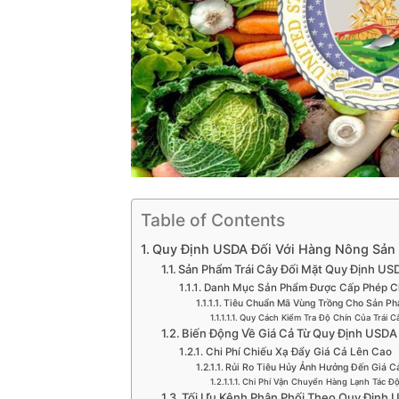
Table of Contents
Quy Định USDA Đối Với Hàng Nông Sản
Sản Phẩm Trái Cây Đối Mặt Quy Định US
Danh Mục Sản Phẩm Được Cấp Phép C
Tiêu Chuẩn Mã Vùng Trồng Cho Sản Ph
Quy Cách Kiểm Tra Độ Chín Của Trái C
Biến Động Về Giá Cả Từ Quy Định USDA
Chi Phí Chiếu Xạ Đẩy Giá Cả Lên Cao
Rủi Ro Tiêu Hủy Ảnh Hưởng Đến Giá C
Chi Phí Vận Chuyển Hàng Lạnh Tác Đ
Tối Ưu Kênh Phân Phối Theo Quy Định 