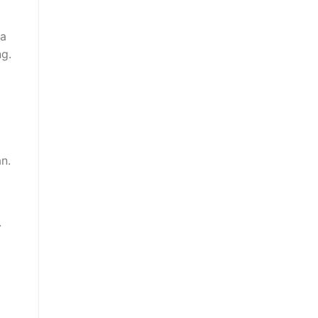
ủa
ng.
n.
.