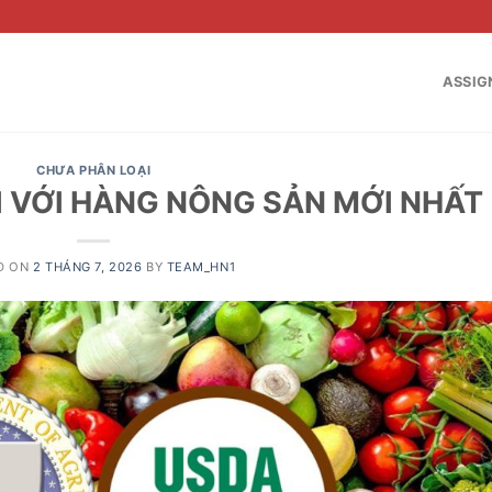
ASSIG
CHƯA PHÂN LOẠI
I VỚI HÀNG NÔNG SẢN MỚI NHẤT
D ON
2 THÁNG 7, 2026
BY
TEAM_HN1