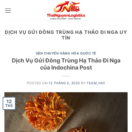
Skip
to
content
DỊCH VỤ GỬI ĐÔNG TRÙNG HẠ THẢO ĐI NGA UY
TÍN
VẬN CHUYỂN HÀNG HÓA QUỐC TẾ
Dịch Vụ Gửi Đông Trùng Hạ Thảo Đi Nga
của Indochina Post
POSTED ON
12 THÁNG 5, 2025
BY
TEAM_HN1
12
Th5