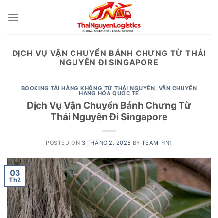
Skip
to
content
DỊCH VỤ VẬN CHUYỂN BÁNH CHƯNG TỪ THÁI
NGUYÊN ĐI SINGAPORE
BOOKING TẢI HÀNG KHÔNG TỪ THÁI NGUYÊN
,
VẬN CHUYỂN
HÀNG HÓA QUỐC TẾ
Dịch Vụ Vận Chuyển Bánh Chưng Từ
Thái Nguyên Đi Singapore
POSTED ON
3 THÁNG 2, 2025
BY
TEAM_HN1
03
Th2