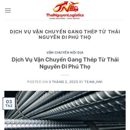
Skip
to
content
DỊCH VỤ VẬN CHUYỂN GANG THÉP TỪ THÁI
NGUYÊN ĐI PHÚ THỌ
VẬN CHUYỂN NỘI ĐỊA
Dịch Vụ Vận Chuyển Gang Thép Từ Thái
Nguyên Đi Phú Thọ
POSTED ON
3 THÁNG 2, 2025
BY
TEAM_HN1
03
Th2