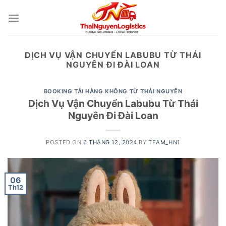
Skip
to
content
DỊCH VỤ VẬN CHUYỂN LABUBU TỪ THÁI
NGUYÊN ĐI ĐÀI LOAN
BOOKING TẢI HÀNG KHÔNG TỪ THÁI NGUYÊN
Dịch Vụ Vận Chuyển Labubu Từ Thái
Nguyên Đi Đài Loan
POSTED ON
6 THÁNG 12, 2024
BY
TEAM_HN1
06
Th12