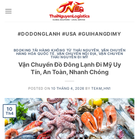
Skip
to
content
#DODONGLANH #USA #GUIHANGDIMY
BOOKING TẢI HÀNG KHÔNG TỪ THÁI NGUYÊN
,
VẬN CHUYỂN
HÀNG HÓA QUỐC TẾ
,
VẬN CHUYỂN NỘI ĐỊA
,
VẬN CHUYỂN
THÁI NGUYÊN ĐI MỸ
Vận Chuyển Đồ Đông Lạnh Đi Mỹ Uy
Tín, An Toàn, Nhanh Chóng
POSTED ON
10 THÁNG 4, 2026
BY
TEAM_HN1
10
Th4