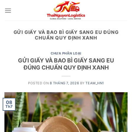
Skip
to
content
GỬI GIẤY VÀ BAO BÌ GIẤY SANG EU ĐÚNG
CHUẨN QUY ĐỊNH XANH
CHƯA PHÂN LOẠI
GỬI GIẤY VÀ BAO BÌ GIẤY SANG EU
ĐÚNG CHUẨN QUY ĐỊNH XANH
POSTED ON
8 THÁNG 7, 2026
BY
TEAM_HN1
08
Th7