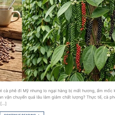
i cà phê đi Mỹ nhưng lo ngại hàng bị mất hương, ẩm mốc 
gian vận chuyển quá lâu làm giảm chất lượng? Thực tế, cà ph
 […]