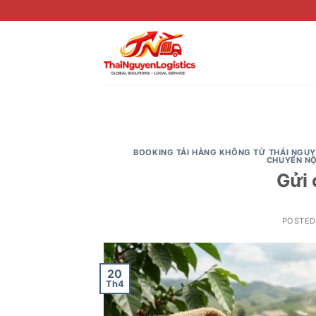
Skip
to
content
BOOKING TẢI HÀNG KHÔNG TỪ THÁI NGU
CHUYỂN NỘ
Gửi 
POSTE
20
Th4