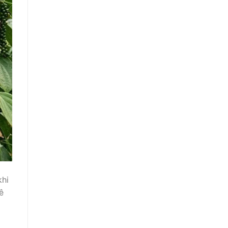
khi
ê