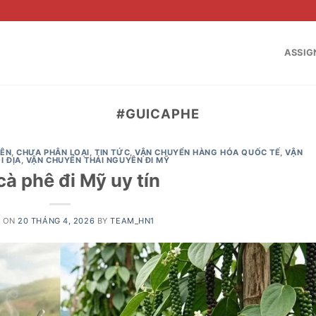
ASSIG
#GUICAPHE
YÊN
,
CHƯA PHÂN LOẠI
,
TIN TỨC
,
VẬN CHUYỂN HÀNG HÓA QUỐC TẾ
,
VẬN
I ĐỊA
,
VẬN CHUYỂN THÁI NGUYÊN ĐI MỸ
cà phê đi Mỹ uy tín
D ON
20 THÁNG 4, 2026
BY
TEAM_HN1