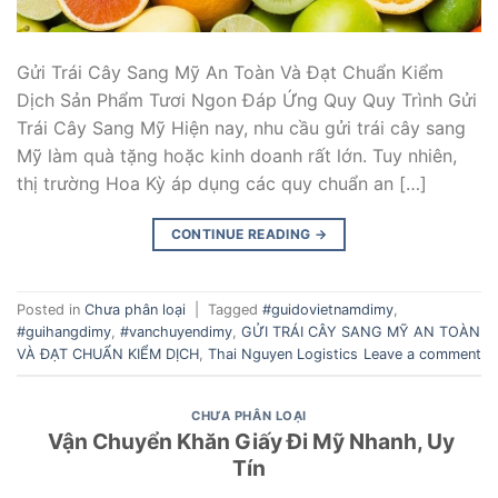
Gửi Trái Cây Sang Mỹ An Toàn Và Đạt Chuẩn Kiểm
Dịch Sản Phẩm Tươi Ngon Đáp Ứng Quy Quy Trình Gửi
Trái Cây Sang Mỹ Hiện nay, nhu cầu gửi trái cây sang
Mỹ làm quà tặng hoặc kinh doanh rất lớn. Tuy nhiên,
thị trường Hoa Kỳ áp dụng các quy chuẩn an […]
CONTINUE READING
→
Posted in
Chưa phân loại
|
Tagged
#guidovietnamdimy
,
#guihangdimy
,
#vanchuyendimy
,
GỬI TRÁI CÂY SANG MỸ AN TOÀN
VÀ ĐẠT CHUẨN KIỂM DỊCH
,
Thai Nguyen Logistics
Leave a comment
CHƯA PHÂN LOẠI
Vận Chuyển Khăn Giấy Đi Mỹ Nhanh, Uy
Tín