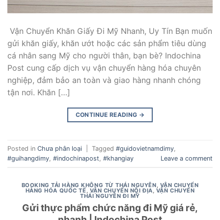
Vận Chuyển Khăn Giấy Đi Mỹ Nhanh, Uy Tín Bạn muốn
gửi khăn giấy, khăn ướt hoặc các sản phẩm tiêu dùng
cá nhân sang Mỹ cho người thân, bạn bè? Indochina
Post cung cấp dịch vụ vận chuyển hàng hóa chuyên
nghiệp, đảm bảo an toàn và giao hàng nhanh chóng
tận nơi. Khăn […]
CONTINUE READING
→
Posted in
Chưa phân loại
|
Tagged
#guidovietnamdimy
,
#guihangdimy
,
#indochinapost
,
#khangiay
Leave a comment
BOOKING TẢI HÀNG KHÔNG TỪ THÁI NGUYÊN
,
VẬN CHUYỂN
HÀNG HÓA QUỐC TẾ
,
VẬN CHUYỂN NỘI ĐỊA
,
VẬN CHUYỂN
THÁI NGUYÊN ĐI MỸ
Gửi thực phẩm chức năng đi Mỹ giá rẻ,
nhanh | Indochina Post