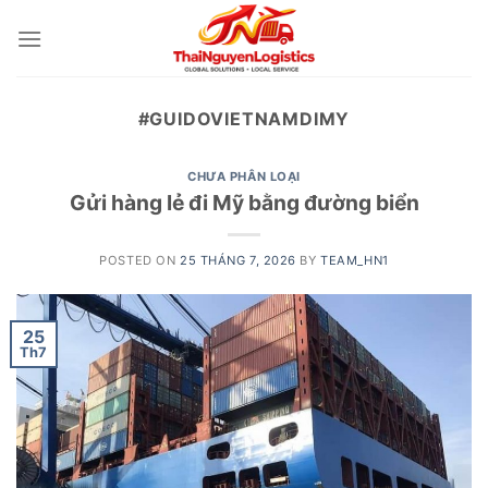
Skip
to
content
#GUIDOVIETNAMDIMY
CHƯA PHÂN LOẠI
Gửi hàng lẻ đi Mỹ bằng đường biển
POSTED ON
25 THÁNG 7, 2026
BY
TEAM_HN1
25
Th7