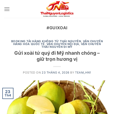
Skip
to
content
#GUIXOAI
BOOKING TẢI HÀNG KHÔNG TỪ THÁI NGUYÊN
,
VẬN CHUYỂN
HÀNG HÓA QUỐC TẾ
,
VẬN CHUYỂN NỘI ĐỊA
,
VẬN CHUYỂN
THÁI NGUYÊN ĐI MỸ
Gửi xoài tứ quý đi Mỹ nhanh chóng –
giữ trọn hương vị
POSTED ON
23 THÁNG 4, 2026
BY
TEAM_HN1
23
Th4