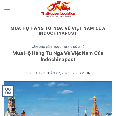
Skip
to
content
MUA HỘ HÀNG TỪ NGA VỀ VIỆT NAM CỦA
INDOCHINAPOST
VẬN CHUYỂN HÀNG HÓA QUỐC TẾ
Mua Hộ Hàng Từ Nga Về Việt Nam Của
Indochinapost
POSTED ON
6 THÁNG 2, 2025
BY
TEAM_HN1
06
Th2