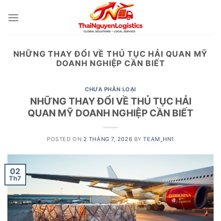
Skip
to
content
NHỮNG THAY ĐỔI VỀ THỦ TỤC HẢI QUAN MỸ
DOANH NGHIỆP CẦN BIẾT
CHƯA PHÂN LOẠI
NHỮNG THAY ĐỔI VỀ THỦ TỤC HẢI
QUAN MỸ DOANH NGHIỆP CẦN BIẾT
POSTED ON
2 THÁNG 7, 2026
BY
TEAM_HN1
02
Th7