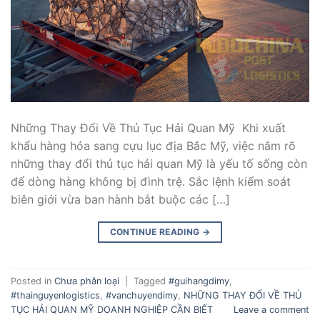
Những Thay Đổi Về Thủ Tục Hải Quan Mỹ Khi xuất
khẩu hàng hóa sang cựu lục địa Bắc Mỹ, việc nắm rõ
những thay đổi thủ tục hải quan Mỹ là yếu tố sống còn
để dòng hàng không bị đình trệ. Sắc lệnh kiểm soát
biên giới vừa ban hành bắt buộc các […]
CONTINUE READING
→
Posted in
Chưa phân loại
|
Tagged
#guihangdimy
,
#thainguyenlogistics
,
#vanchuyendimy
,
NHỮNG THAY ĐỔI VỀ THỦ
TỤC HẢI QUAN MỸ DOANH NGHIỆP CẦN BIẾT
Leave a comment