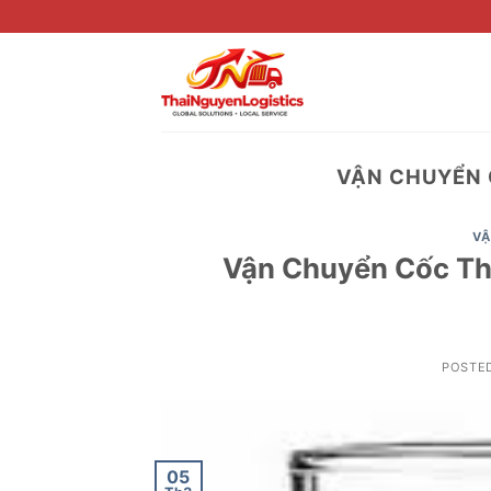
Skip
to
content
VẬN CHUYỂN 
VẬ
Vận Chuyển Cốc Th
POSTE
05