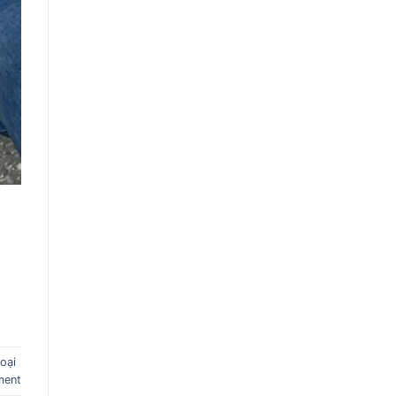
oại
ment