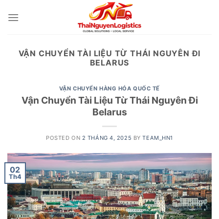
Skip
to
content
VẬN CHUYỂN TÀI LIỆU TỪ THÁI NGUYÊN ĐI
BELARUS
VẬN CHUYỂN HÀNG HÓA QUỐC TẾ
Vận Chuyển Tài Liệu Từ Thái Nguyên Đi
Belarus
POSTED ON
2 THÁNG 4, 2025
BY
TEAM_HN1
02
Th4