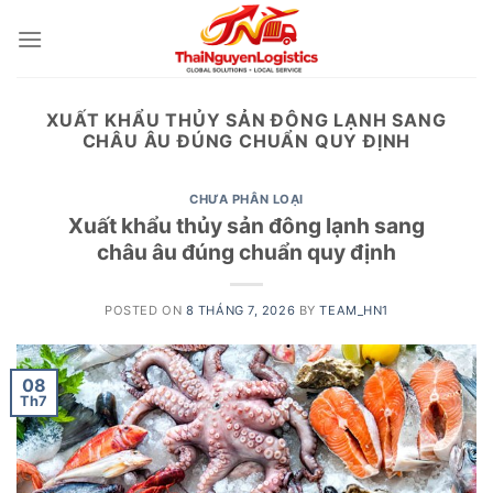
Skip
to
content
XUẤT KHẨU THỦY SẢN ĐÔNG LẠNH SANG
CHÂU ÂU ĐÚNG CHUẨN QUY ĐỊNH
CHƯA PHÂN LOẠI
Xuất khẩu thủy sản đông lạnh sang
châu âu đúng chuẩn quy định
POSTED ON
8 THÁNG 7, 2026
BY
TEAM_HN1
08
Th7