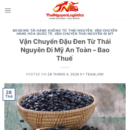
Skip
to
content
BOOKING TẢI HÀNG KHÔNG TỪ THÁI NGUYÊN
,
VẬN CHUYỂN
HÀNG HÓA QUỐC TẾ
,
VẬN CHUYỂN THÁI NGUYÊN ĐI MỸ
Vận Chuyển Đậu Đen Từ Thái
Nguyên Đi Mỹ An Toàn – Bao
Thuế
POSTED ON
28 THÁNG 4, 2026
BY
TEAM_HN1
28
Th4