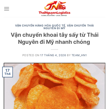
Skip
to
content
VẬN CHUYỂN HÀNG HÓA QUỐC TẾ
,
VẬN CHUYỂN THÁI
NGUYÊN ĐI MỸ
Vận chuyển khoai tây sấy từ Thái
Nguyên đi Mỹ nhanh chóng
POSTED ON
17 THÁNG 4, 2026
BY
TEAM_HN1
17
Th4