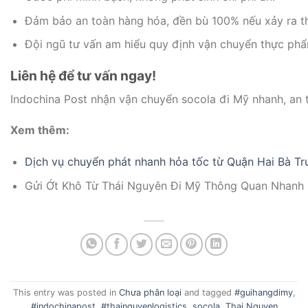
Đảm bảo an toàn hàng hóa, đền bù 100% nếu xảy ra th
Đội ngũ tư vấn am hiểu quy định vận chuyển thực phẩm
Liên hệ để tư vấn ngay!
Indochina Post nhận vận chuyển socola đi Mỹ nhanh, an to
Xem thêm:
Dịch vụ chuyển phát nhanh hỏa tốc từ Quận Hai Bà Tr
Gửi Ớt Khô Từ Thái Nguyên Đi Mỹ Thông Quan Nhanh
This entry was posted in
Chưa phân loại
and tagged
#guihangdimy
,
#indochinapost
,
#thainguyenlogistics
,
socola
,
Thai Nguyen