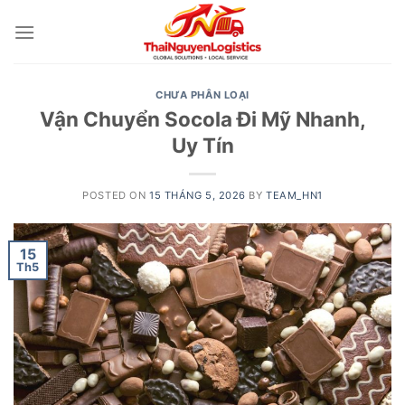
Skip
to
content
CHƯA PHÂN LOẠI
Vận Chuyển Socola Đi Mỹ Nhanh,
Uy Tín
POSTED ON
15 THÁNG 5, 2026
BY
TEAM_HN1
15
Th5