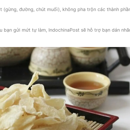
t (gừng, đường, chút muối), không pha trộn các thành phầ
u bạn gửi mứt tự làm, IndochinaPost sẽ hỗ trợ bạn dán nhã