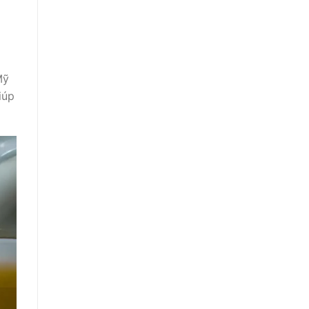
Mỹ
iúp