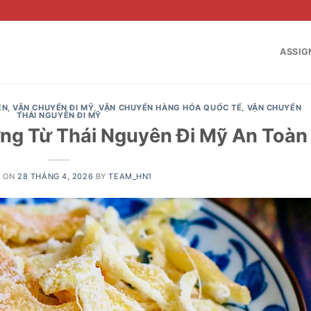
ASSIG
ÊN
,
VẬN CHUYỂN ĐI MỸ
,
VẬN CHUYỂN HÀNG HÓA QUỐC TẾ
,
VẬN CHUYỂN
THÁI NGUYÊN ĐI MỸ
ng Từ Thái Nguyên Đi Mỹ An Toàn
D ON
28 THÁNG 4, 2026
BY
TEAM_HN1