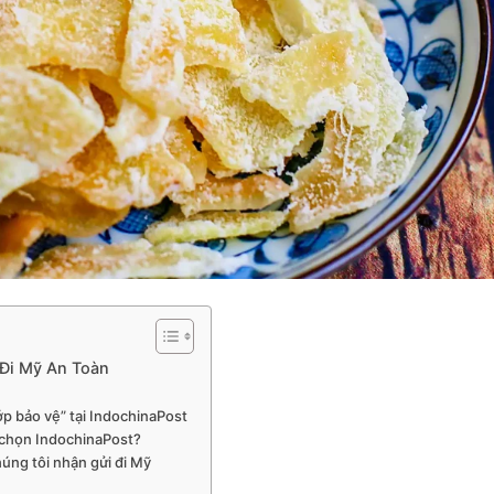
 Đi Mỹ An Toàn
ớp bảo vệ” tại IndochinaPost
 chọn IndochinaPost?
húng tôi nhận gửi đi Mỹ