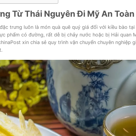
ng Từ Thái Nguyên Đi Mỹ An Toàn
ặc trưng luôn là món quà quê quý giá đối với kiều bào tại
hực phẩm có đường, rất dễ bị chảy nước hoặc bị Hải quan 
chinaPost xin chia sẻ quy trình vận chuyển chuyên nghiệp g
.