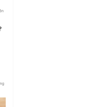
ên
?
àng