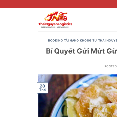
Skip
to
content
BOOKING TẢI HÀNG KHÔNG TỪ THÁI NGUY
Bí Quyết Gửi Mứt Gừ
POSTE
28
Th4