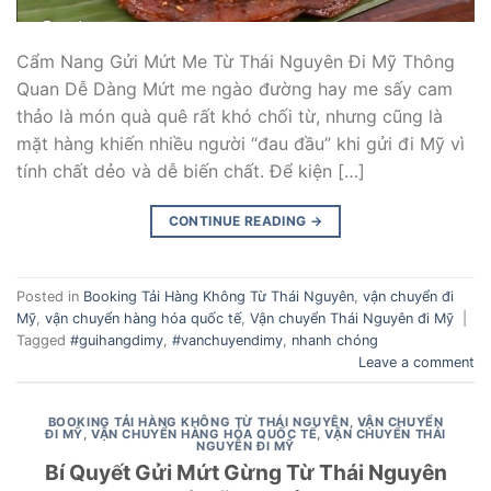
Cẩm Nang Gửi Mứt Me Từ Thái Nguyên Đi Mỹ Thông
Quan Dễ Dàng Mứt me ngào đường hay me sấy cam
thảo là món quà quê rất khó chối từ, nhưng cũng là
mặt hàng khiến nhiều người “đau đầu” khi gửi đi Mỹ vì
tính chất dẻo và dễ biến chất. Để kiện […]
CONTINUE READING
→
Posted in
Booking Tải Hàng Không Từ Thái Nguyên
,
vận chuyển đi
Mỹ
,
vận chuyển hàng hóa quốc tế
,
Vận chuyển Thái Nguyên đi Mỹ
|
Tagged
#guihangdimy
,
#vanchuyendimy
,
nhanh chóng
Leave a comment
BOOKING TẢI HÀNG KHÔNG TỪ THÁI NGUYÊN
,
VẬN CHUYỂN
ĐI MỸ
,
VẬN CHUYỂN HÀNG HÓA QUỐC TẾ
,
VẬN CHUYỂN THÁI
NGUYÊN ĐI MỸ
Bí Quyết Gửi Mứt Gừng Từ Thái Nguyên