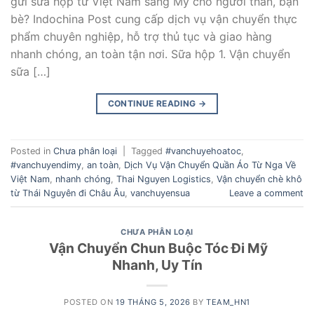
gửi sữa hộp từ Việt Nam sang Mỹ cho người thân, bạn
bè? Indochina Post cung cấp dịch vụ vận chuyển thực
phẩm chuyên nghiệp, hỗ trợ thủ tục và giao hàng
nhanh chóng, an toàn tận nơi. Sữa hộp 1. Vận chuyển
sữa […]
CONTINUE READING
→
Posted in
Chưa phân loại
|
Tagged
#vanchuyehoatoc
,
#vanchuyendimy
,
an toàn
,
Dịch Vụ Vận Chuyển Quần Áo Từ Nga Về
Việt Nam
,
nhanh chóng
,
Thai Nguyen Logistics
,
Vận chuyển chè khô
từ Thái Nguyên đi Châu Âu
,
vanchuyensua
Leave a comment
CHƯA PHÂN LOẠI
Vận Chuyển Chun Buộc Tóc Đi Mỹ
Nhanh, Uy Tín
POSTED ON
19 THÁNG 5, 2026
BY
TEAM_HN1