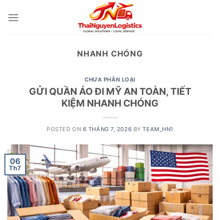
Skip
to
content
NHANH CHÓNG
CHƯA PHÂN LOẠI
GỬI QUẦN ÁO ĐI MỸ AN TOÀN, TIẾT
KIỆM NHANH CHÓNG
POSTED ON
6 THÁNG 7, 2026
BY
TEAM_HN1
06
Th7