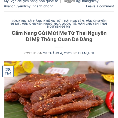
Mỹ
,
vận chuyển hàng hóa quốc tế
|
Tagged
#guihangdimy
,
#vanchuyendimy
,
nhanh chóng
Leave a comment
BOOKING TẢI HÀNG KHÔNG TỪ THÁI NGUYÊN
,
VẬN CHUYỂN
ĐI MỸ
,
VẬN CHUYỂN HÀNG HÓA QUỐC TẾ
,
VẬN CHUYỂN THÁI
NGUYÊN ĐI MỸ
Cẩm Nang Gửi Mứt Me Từ Thái Nguyên
Đi Mỹ Thông Quan Dễ Dàng
POSTED ON
28 THÁNG 4, 2026
BY
TEAM_HN1
28
Th4