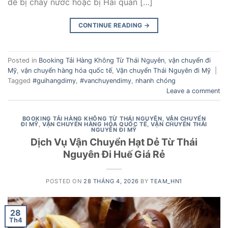
dễ bị chảy nước hoặc bị Hải quan […]
CONTINUE READING
→
Posted in
Booking Tải Hàng Không Từ Thái Nguyên
,
vận chuyển đi
Mỹ
,
vận chuyển hàng hóa quốc tế
,
Vận chuyển Thái Nguyên đi Mỹ
|
Tagged
#guihangdimy
,
#vanchuyendimy
,
nhanh chóng
Leave a comment
BOOKING TẢI HÀNG KHÔNG TỪ THÁI NGUYÊN
,
VẬN CHUYỂN
ĐI MỸ
,
VẬN CHUYỂN HÀNG HÓA QUỐC TẾ
,
VẬN CHUYỂN THÁI
NGUYÊN ĐI MỸ
Dịch Vụ Vận Chuyển Hạt Dẻ Từ Thái
Nguyên Đi Huế Giá Rẻ
POSTED ON
28 THÁNG 4, 2026
BY
TEAM_HN1
28
Th4