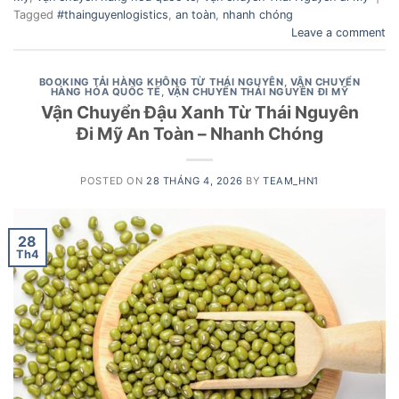
Tagged
#thainguyenlogistics
,
an toàn
,
nhanh chóng
Leave a comment
BOOKING TẢI HÀNG KHÔNG TỪ THÁI NGUYÊN
,
VẬN CHUYỂN
HÀNG HÓA QUỐC TẾ
,
VẬN CHUYỂN THÁI NGUYÊN ĐI MỸ
Vận Chuyển Đậu Xanh Từ Thái Nguyên
Đi Mỹ An Toàn – Nhanh Chóng
POSTED ON
28 THÁNG 4, 2026
BY
TEAM_HN1
28
Th4