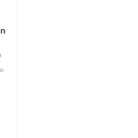
an
g
t.