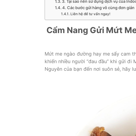
3. Tại sao nên sử dụng dịch vụ của Ind
4. Các bước gửi hàng vô cùng đơn giản
Liên hệ để tư vấn ngay!
Cẩm Nang Gửi Mứt Me
Mứt me ngào đường hay me sấy cam thả
khiến nhiều người “đau đầu” khi gửi đi 
Nguyên của bạn đến nơi suôn sẻ, hãy lư