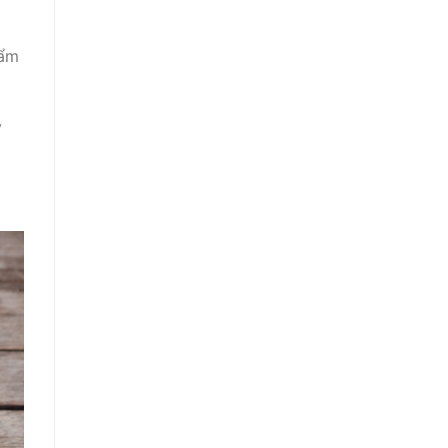
hẩm
y