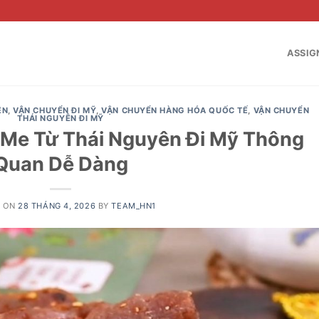
ASSIG
ÊN
,
VẬN CHUYỂN ĐI MỸ
,
VẬN CHUYỂN HÀNG HÓA QUỐC TẾ
,
VẬN CHUYỂN
THÁI NGUYÊN ĐI MỸ
Me Từ Thái Nguyên Đi Mỹ Thông
Quan Dễ Dàng
D ON
28 THÁNG 4, 2026
BY
TEAM_HN1