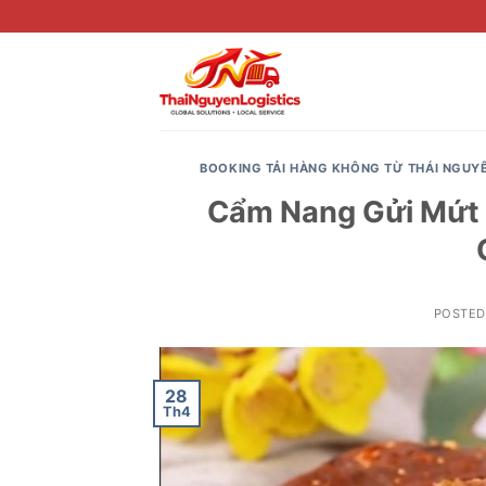
Skip
to
content
BOOKING TẢI HÀNG KHÔNG TỪ THÁI NGUY
Cẩm Nang Gửi Mứt 
POSTE
28
Th4