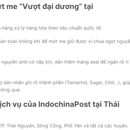
ứt me “Vượt đại dương” tại
h hàng xử lý hàng hóa theo tiêu chuẩn quốc tế:
hoàn toàn không khí để mứt me giữ được vị chua ngọt nguy
nguyên sinh có nắp kín, dán thêm màng seal để ngăn rò rỉ
 dán nhãn ghi rõ thành phần (Tamarind, Sugar, Chili…), giú
hông qua.
ịch vụ của IndochinaPost tại Thái
 TP. Thái Nguyên, Sông Công, Phổ Yên và tất cả các huyện.