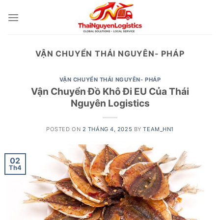
Skip
to
content
VẬN CHUYỂN THÁI NGUYÊN- PHÁP
VẬN CHUYỂN THÁI NGUYÊN- PHÁP
Vận Chuyển Đồ Khô Đi EU Của Thái
Nguyên Logistics
POSTED ON
2 THÁNG 4, 2025
BY
TEAM_HN1
02
Th4