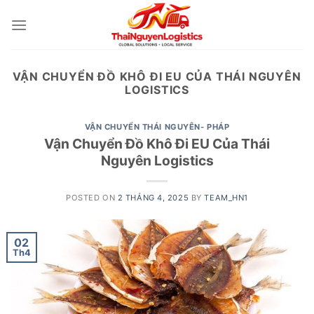
Skip
to
content
VẬN CHUYỂN ĐỒ KHÔ ĐI EU CỦA THÁI NGUYÊN
LOGISTICS
VẬN CHUYỂN THÁI NGUYÊN- PHÁP
Vận Chuyển Đồ Khô Đi EU Của Thái
Nguyên Logistics
POSTED ON
2 THÁNG 4, 2025
BY
TEAM_HN1
02
Th4