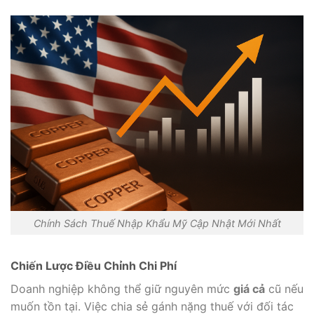
Chính Sách Thuế Nhập Khẩu Mỹ Cập Nhật Mới Nhất
Chiến Lược Điều Chỉnh Chi Phí
Doanh nghiệp không thể giữ nguyên mức
giá cả
cũ nếu
muốn tồn tại. Việc chia sẻ gánh nặng thuế với đối tác