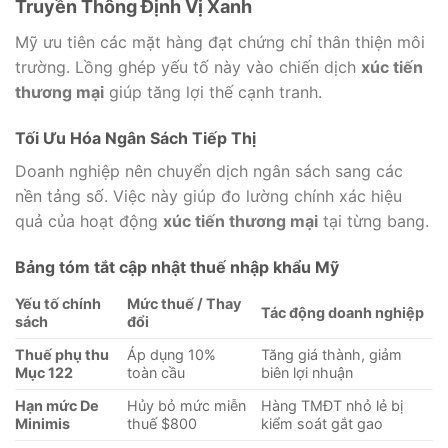
Truyền Thông Định Vị Xanh
Mỹ ưu tiên các mặt hàng đạt chứng chỉ thân thiện môi
trường. Lồng ghép yếu tố này vào chiến dịch
xúc tiến
thương mại
giúp tăng lợi thế cạnh tranh.
Tối Ưu Hóa Ngân Sách Tiếp Thị
Doanh nghiệp nên chuyển dịch ngân sách sang các
nền tảng số. Việc này giúp đo lường chính xác hiệu
quả của hoạt động
xúc tiến thương mại
tại từng bang.
Bảng tóm tắt cập nhật thuế nhập khẩu Mỹ
Yếu tố chính
Mức thuế / Thay
Tác động doanh nghiệp
sách
đổi
Thuế phụ thu
Áp dụng 10%
Tăng giá thành, giảm
Mục 122
toàn cầu
biên lợi nhuận
Hạn mức De
Hủy bỏ mức miễn
Hàng TMĐT nhỏ lẻ bị
Minimis
thuế $800
kiểm soát gắt gao