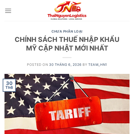
Skip
to
content
CHƯA PHÂN LOẠI
CHÍNH SÁCH THUẾ NHẬP KHẨU
MỸ CẬP NHẬT MỚI NHẤT
POSTED ON
30 THÁNG 6, 2026
BY
TEAM_HN1
30
Th6