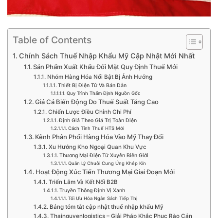
Table of Contents
Chính Sách Thuế Nhập Khẩu Mỹ Cập Nhật Mới Nhất
Sản Phẩm Xuất Khẩu Đối Mặt Quy Định Thuế Mới
Nhóm Hàng Hóa Nổi Bật Bị Ảnh Hưởng
Thiết Bị Điện Tử Và Bán Dẫn
Quy Trình Thẩm Định Nguồn Gốc
Giá Cả Biến Động Do Thuế Suất Tăng Cao
Chiến Lược Điều Chỉnh Chi Phí
Định Giá Theo Giá Trị Toàn Diện
Cách Tính Thuế HTS Mới
Kênh Phân Phối Hàng Hóa Vào Mỹ Thay Đổi
Xu Hướng Kho Ngoại Quan Khu Vực
Thương Mại Điện Tử Xuyên Biên Giới
Quản Lý Chuỗi Cung Ứng Khép Kín
Hoạt Động Xúc Tiến Thương Mại Giai Đoạn Mới
Triển Lãm Và Kết Nối B2B
Truyền Thông Định Vị Xanh
Tối Ưu Hóa Ngân Sách Tiếp Thị
Bảng tóm tắt cập nhật thuế nhập khẩu Mỹ
Thainguyenlogistics – Giải Pháp Khắc Phục Rào Cản