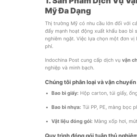
1. Sản Phẩm Dịch Vụ Vậ
Mỹ Đa Dạng
Thị trường Mỹ có nhu cầu lớn đối với 
đẩy mạnh hoạt động xuất khẩu bao bì s
nghiêm ngặt. Việc lựa chọn một đơn vị l
phí.
Indochina Post cung cấp dịch vụ
vận c
nghiệp và minh bạch.
Chúng tôi phân loại và vận chuyển
Bao bì giấy:
Hộp carton, túi giấy, ống
Bao bì nhựa:
Túi PP, PE, màng bọc pl
Vật liệu đóng gói:
Màng xốp hơi, mút
Quy trình đóng gói tuân thủ nghiê