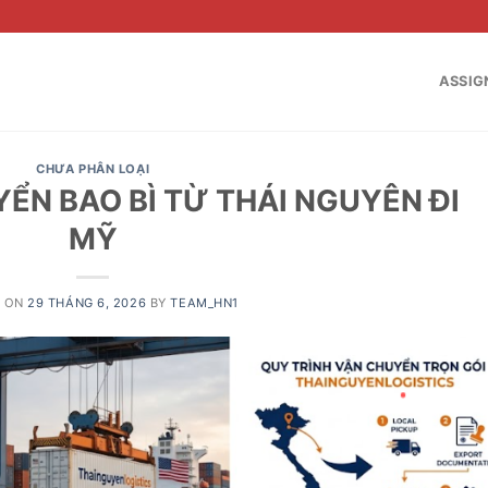
ASSIG
CHƯA PHÂN LOẠI
ỂN BAO BÌ TỪ THÁI NGUYÊN ĐI
MỸ
D ON
29 THÁNG 6, 2026
BY
TEAM_HN1