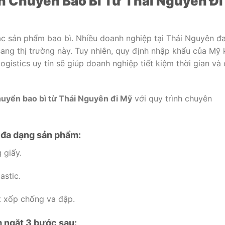
n Chuyển Bao Bì Từ Thái Nguyên Đi
các sản phẩm bao bì. Nhiều doanh nghiệp tại Thái Nguyên đ
ang thị trường này. Tuy nhiên, quy định nhập khẩu của Mỹ 
ogistics uy tín sẽ giúp doanh nghiệp tiết kiệm thời gian và 
huyển bao bì từ Thái Nguyên đi Mỹ
với quy trình chuyên
 đa dạng sản phẩm:
 giấy.
astic.
 xốp chống va đập.
m ngặt 3 bước sau: