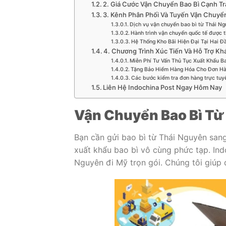
2. Giá Cước Vận Chuyển Bao Bì Cạnh T
3. Kênh Phân Phối Và Tuyến Vận Chuyể
Dịch vụ vận chuyển bao bì từ Thái Ngu
Hành trình vận chuyển quốc tế được t
Hệ Thống Kho Bãi Hiện Đại Tại Hai Đ
4. Chương Trình Xúc Tiến Và Hỗ Trợ K
Miễn Phí Tư Vấn Thủ Tục Xuất Khẩu B
Tặng Bảo Hiểm Hàng Hóa Cho Đơn Hà
Các bước kiểm tra đơn hàng trực tuy
Liên Hệ Indochina Post Ngay Hôm Nay
Vận Chuyển Bao Bì Từ
Bạn cần gửi bao bì từ Thái Nguyên sang 
xuất khẩu bao bì vô cùng phức tạp. Ind
Nguyên đi Mỹ trọn gói. Chúng tôi giúp 