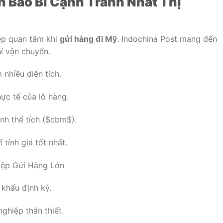
 Bao Bì Cạnh Tranh Nhất Thị
iệp quan tâm khi
gửi hàng đi Mỹ
. Indochina Post mang đến
hí vận chuyển.
nhiều diện tích.
ực tế của lô hàng.
h thể tích (
$cbm$
).
tính giá tốt nhất.
iệp Gửi Hàng Lớn
khẩu định kỳ.
ghiệp thân thiết.