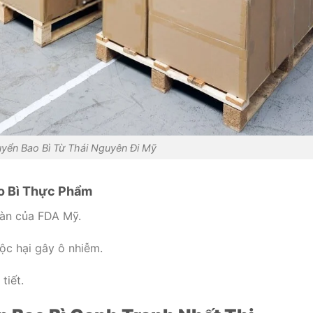
yển Bao Bì Từ Thái Nguyên Đi Mỹ
ao Bì Thực Phẩm
oàn của FDA Mỹ.
ộc hại gây ô nhiễm.
tiết.