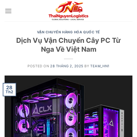
Skip
to
content
VẬN CHUYỂN HÀNG HÓA QUỐC TẾ
Dịch Vụ Vận Chuyển Cây PC Từ
Nga Về Việt Nam
POSTED ON
28 THÁNG 2, 2025
BY
TEAM_HN1
28
Th2