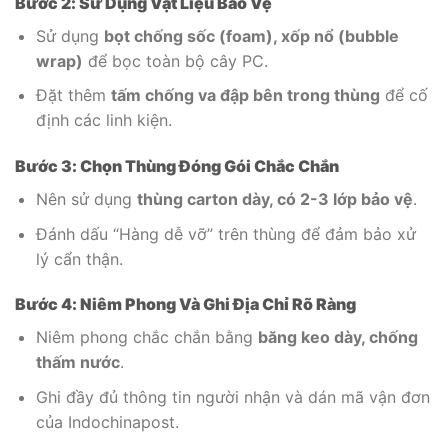
Bước 2: Sử Dụng Vật Liệu Bảo Vệ
Sử dụng
bọt chống sốc (foam), xốp nổ (bubble
wrap)
để bọc toàn bộ cây PC.
Đặt thêm
tấm chống va đập bên trong thùng
để cố
định các linh kiện.
Bước 3: Chọn Thùng Đóng Gói Chắc Chắn
Nên sử dụng
thùng carton dày, có 2-3 lớp bảo vệ
.
Đánh dấu “Hàng dễ vỡ” trên thùng để đảm bảo xử
lý cẩn thận.
Bước 4: Niêm Phong Và Ghi Địa Chỉ Rõ Ràng
Niêm phong chắc chắn bằng
băng keo dày, chống
thấm nước
.
Ghi đầy đủ thông tin người nhận và dán mã vận đơn
của Indochinapost.