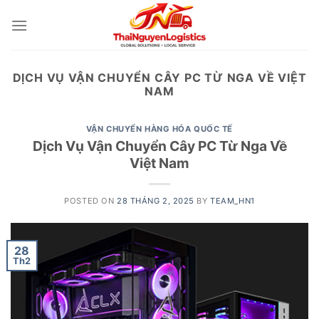
Skip
to
content
DỊCH VỤ VẬN CHUYỂN CÂY PC TỪ NGA VỀ VIỆT
NAM
VẬN CHUYỂN HÀNG HÓA QUỐC TẾ
Dịch Vụ Vận Chuyển Cây PC Từ Nga Về
Việt Nam
POSTED ON
28 THÁNG 2, 2025
BY
TEAM_HN1
28
Th2