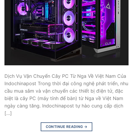
Dịch Vụ Vận Chuyển Cây PC Từ Nga Về Việt Nam Của
Indochinapost Trong thời đại công nghệ phát triển, nhu
cầu mua sắm và vận chuyển các thiết bị điện tử, đặc
biệt là cây PC (máy tính để bàn) từ Nga về Việt Nam
ngày càng tăng. Indochinapost tự hào cung cấp dịch
[…]
CONTINUE READING
→