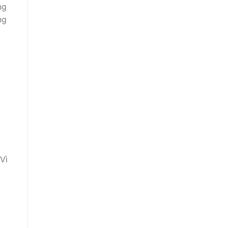
ng
ng
Vì