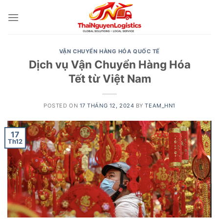
Skip
to
content
VẬN CHUYỂN HÀNG HÓA QUỐC TẾ
Dịch vụ Vận Chuyển Hàng Hóa
Tết từ Việt Nam
POSTED ON
17 THÁNG 12, 2024
BY
TEAM_HN1
17
Th12