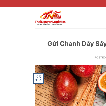
Skip
to
content
Gửi Chanh Dây Sấy
POSTE
25
Th4