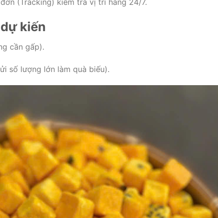
n (Tracking) kiểm tra vị trí hàng 24/7.
 dự kiến
ng cần gấp).
ửi số lượng lớn làm quà biếu).