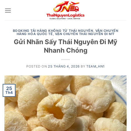
Skip
to
content
BOOKING TẢI HÀNG KHÔNG TỪ THÁI NGUYÊN
,
VẬN CHUYỂN
HÀNG HÓA QUỐC TẾ
,
VẬN CHUYỂN THÁI NGUYÊN ĐI MỸ
Gửi Nhãn Sấy Thái Nguyên Đi Mỹ
Nhanh Chóng
POSTED ON
25 THÁNG 4, 2026
BY
TEAM_HN1
25
Th4