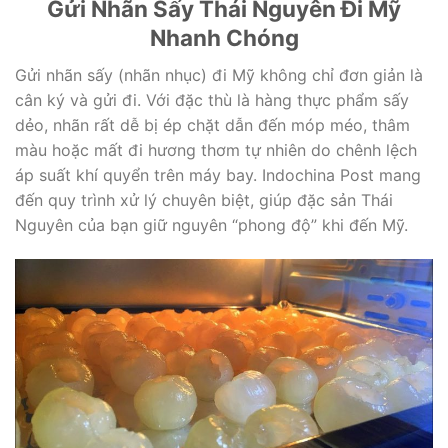
Gửi Nhãn Sấy Thái Nguyên Đi Mỹ
Nhanh Chóng
Gửi
nhãn sấy (nhãn nhục)
đi Mỹ không chỉ đơn giản là
cân ký và gửi đi.
Với đặc thù là hàng thực phẩm sấy
dẻo,
nhãn rất dễ bị ép chặt dẫn đến móp méo,
thâm
màu hoặc mất đi hương thơm tự nhiên do chênh lệch
áp suất khí quyển trên máy bay.
Indochina Post
mang
đến quy trình xử lý chuyên biệt,
giúp đặc sản Thái
Nguyên của bạn giữ nguyên “phong độ” khi đến Mỹ.