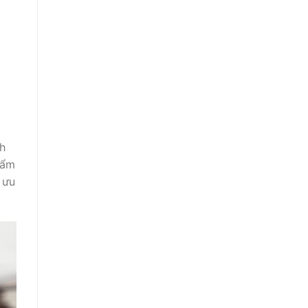
h
hẩm
 ưu