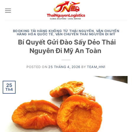
Skip
to
content
BOOKING TẢI HÀNG KHÔNG TỪ THÁI NGUYÊN
,
VẬN CHUYỂN
HÀNG HÓA QUỐC TẾ
,
VẬN CHUYỂN THÁI NGUYÊN ĐI MỸ
Bí Quyết Gửi Đào Sấy Dẻo Thái
Nguyên Đi Mỹ An Toàn
POSTED ON
25 THÁNG 4, 2026
BY
TEAM_HN1
25
Th4