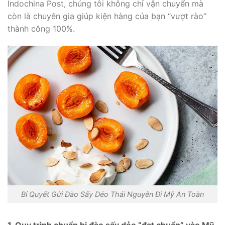
Indochina Post
,
chúng tôi không chỉ vận chuyển mà
còn là chuyên gia giúp kiện hàng của bạn “vượt rào”
thành công 100%.
Bí Quyết Gửi Đào Sấy Dẻo Thái Nguyên Đi Mỹ An Toàn
1. Quy trình chuẩn bị đào sấy dẻo “đạt chuẩn” vào Mỹ