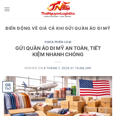
Skip
to
content
BIẾN ĐỘNG VỀ GIÁ CẢ KHI GỬI QUẦN ÁO ĐI MỸ
CHƯA PHÂN LOẠI
GỬI QUẦN ÁO ĐI MỸ AN TOÀN, TIẾT
KIỆM NHANH CHÓNG
POSTED ON
6 THÁNG 7, 2026
BY
TEAM_HN1
06
Th7