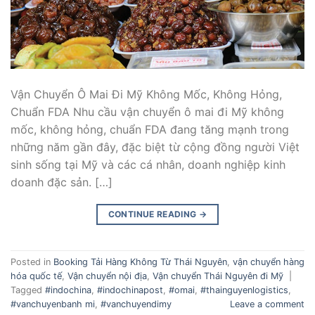
Vận Chuyển Ô Mai Đi Mỹ Không Mốc, Không Hỏng,
Chuẩn FDA Nhu cầu vận chuyển ô mai đi Mỹ không
mốc, không hỏng, chuẩn FDA đang tăng mạnh trong
những năm gần đây, đặc biệt từ cộng đồng người Việt
sinh sống tại Mỹ và các cá nhân, doanh nghiệp kinh
doanh đặc sản. […]
CONTINUE READING
→
Posted in
Booking Tải Hàng Không Từ Thái Nguyên
,
vận chuyển hàng
hóa quốc tế
,
Vận chuyển nội địa
,
Vận chuyển Thái Nguyên đi Mỹ
|
Tagged
#indochina
,
#indochinapost
,
#omai
,
#thainguyenlogistics
,
#vanchuyenbanh mi
,
#vanchuyendimy
Leave a comment