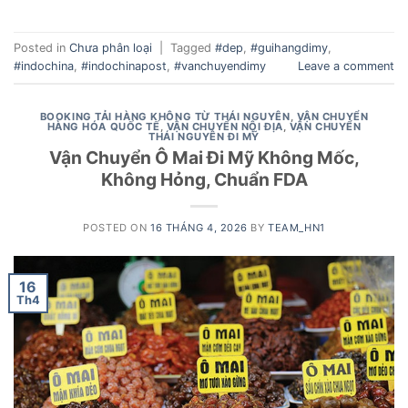
Posted in
Chưa phân loại
|
Tagged
#dep
,
#guihangdimy
,
#indochina
,
#indochinapost
,
#vanchuyendimy
Leave a comment
BOOKING TẢI HÀNG KHÔNG TỪ THÁI NGUYÊN
,
VẬN CHUYỂN
HÀNG HÓA QUỐC TẾ
,
VẬN CHUYỂN NỘI ĐỊA
,
VẬN CHUYỂN
THÁI NGUYÊN ĐI MỸ
Vận Chuyển Ô Mai Đi Mỹ Không Mốc,
Không Hỏng, Chuẩn FDA
POSTED ON
16 THÁNG 4, 2026
BY
TEAM_HN1
16
Th4