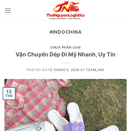
Skip
to
content
#INDOCHINA
CHƯA PHÂN LOẠI
Vận Chuyển Dép Đi Mỹ Nhanh, Uy Tín
POSTED ON
13 THÁNG 5, 2026
BY
TEAM_HN1
13
Th5