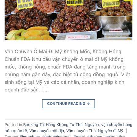
Vận Chuyển Ô Mai Đi Mỹ Không Mốc, Không Hỏng,
Chuẩn FDA Nhu cầu vận chuyển ô mai đi Mỹ không
mốc, không hỏng, chuẩn FDA đang tăng mạnh trong
những năm gần đây, đặc biệt từ cộng đồng người Việt
sinh sống tại Mỹ và các cá nhân, doanh nghiệp kinh
doanh đặc sản. […]
CONTINUE READING
→
Posted in
Booking Tải Hàng Không Từ Thái Nguyên
,
vận chuyển hàng
hóa quốc tế
,
Vận chuyển nội địa
,
Vận chuyển Thái Nguyên đi Mỹ
|
Tagged
#indochina
,
#indochinapost
,
#omai
,
#thainguyenlogistics
,