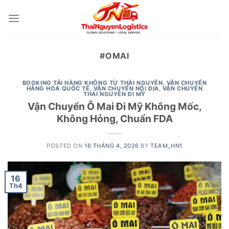
Skip
to
content
#OMAI
BOOKING TẢI HÀNG KHÔNG TỪ THÁI NGUYÊN
,
VẬN CHUYỂN
HÀNG HÓA QUỐC TẾ
,
VẬN CHUYỂN NỘI ĐỊA
,
VẬN CHUYỂN
THÁI NGUYÊN ĐI MỸ
Vận Chuyển Ô Mai Đi Mỹ Không Mốc,
Không Hỏng, Chuẩn FDA
POSTED ON
16 THÁNG 4, 2026
BY
TEAM_HN1
16
Th4