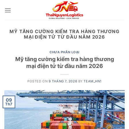
Skip
to
content
MỸ TĂNG CƯỜNG KIỂM TRA HÀNG THƯƠNG
MẠI ĐIỆN TỬ TỪ ĐẦU NĂM 2026
CHƯA PHÂN LOẠI
Mỹ tăng cường kiểm tra hàng thương
mại điện tử từ đầu năm 2026
POSTED ON
9 THÁNG 7, 2026
BY
TEAM_HN1
09
Th7