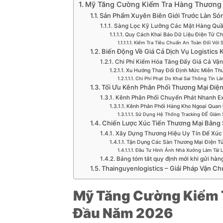
Mỹ Tăng Cường Kiểm Tra Hàng Thương 
Sản Phẩm Xuyên Biên Giới Trước Làn Só
Sàng Lọc Kỹ Lưỡng Các Mặt Hàng Quầ
Quy Cách Khai Báo Dữ Liệu Điện Tử C
Kiểm Tra Tiêu Chuẩn An Toàn Đối Với
Biến Động Về Giá Cả Dịch Vụ Logistics 
Chi Phí Kiểm Hóa Tăng Đẩy Giá Cả Vậ
Xu Hướng Thay Đổi Định Mức Miễn Th
Chi Phí Phạt Do Khai Sai Thông Tin L
Tối Ưu Kênh Phân Phối Thương Mại Điện
Kênh Phân Phối Chuyển Phát Nhanh Ex
Kênh Phân Phối Hàng Kho Ngoại Quan 
Sử Dụng Hệ Thống Tracking ĐỂ Giám 
Chiến Lược Xúc Tiến Thương Mại Bằng
Xây Dựng Thương Hiệu Uy Tín Để Xúc
Tận Dụng Các Sàn Thương Mại Điện T
Đầu Tư Hình Ảnh Nhà Xưởng Làm Tài L
Bảng tóm tắt quy định mới khi gửi hàn
Thainguyenlogistics – Giải Pháp Vận C
Mỹ Tăng Cường Kiểm 
Đầu Năm 2026