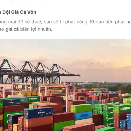
m Đội Giá Cả Vốn
ơng mại để né thuế, bạn sẽ bị phạt nặng. Khoản tiền phạt h
vào
giá cả
biên lợi nhuận.