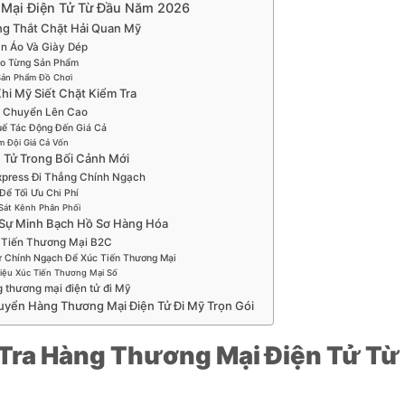
Mại Điện Tử Từ Đầu Năm 2026
ng Thắt Chặt Hải Quan Mỹ
n Áo Và Giày Dép
ho Từng Sản Phẩm
 Sản Phẩm Đồ Chơi
Khi Mỹ Siết Chặt Kiểm Tra
n Chuyển Lên Cao
uế Tác Động Đến Giá Cả
àm Đội Giá Cả Vốn
 Tử Trong Bối Cảnh Mới
press Đi Thẳng Chính Ngạch
Để Tối Ưu Chi Phí
Sát Kênh Phân Phối
 Sự Minh Bạch Hồ Sơ Hàng Hóa
 Tiến Thương Mại B2C
ử Chính Ngạch Để Xúc Tiến Thương Mại
iệu Xúc Tiến Thương Mại Số
g thương mại điện tử đi Mỹ
huyển Hàng Thương Mại Điện Tử Đi Mỹ Trọn Gói
Tra Hàng Thương Mại Điện Tử Từ