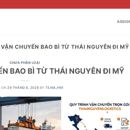
ASSIG
VẬN CHUYỂN BAO BÌ TỪ THÁI NGUYÊN ĐI MỸ
CHƯA PHÂN LOẠI
N BAO BÌ TỪ THÁI NGUYÊN ĐI MỸ
D ON
29 THÁNG 6, 2026
BY
TEAM_HN1