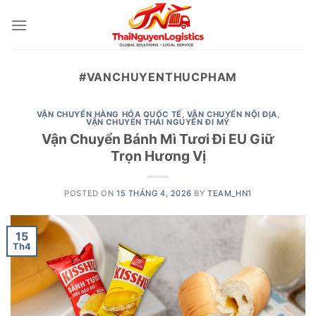
Skip
to
content
#VANCHUYENTHUCPHAM
VẬN CHUYỂN HÀNG HÓA QUỐC TẾ
,
VẬN CHUYỂN NỘI ĐỊA
,
VẬN CHUYỂN THÁI NGUYÊN ĐI MỸ
Vận Chuyển Bánh Mì Tươi Đi EU Giữ
Trọn Hương Vị
POSTED ON
15 THÁNG 4, 2026
BY
TEAM_HN1
15
Th4