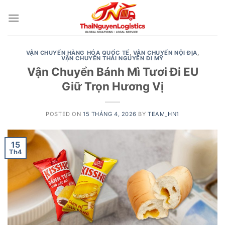
Skip
to
content
VẬN CHUYỂN HÀNG HÓA QUỐC TẾ
,
VẬN CHUYỂN NỘI ĐỊA
,
VẬN CHUYỂN THÁI NGUYÊN ĐI MỸ
Vận Chuyển Bánh Mì Tươi Đi EU
Giữ Trọn Hương Vị
POSTED ON
15 THÁNG 4, 2026
BY
TEAM_HN1
15
Th4