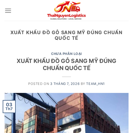
Skip
to
content
XUẤT KHẨU ĐỒ GỖ SANG MỸ ĐÚNG CHUẨN
QUỐC TẾ
CHƯA PHÂN LOẠI
XUẤT KHẨU ĐỒ GỖ SANG MỸ ĐÚNG
CHUẨN QUỐC TẾ
POSTED ON
3 THÁNG 7, 2026
BY
TEAM_HN1
03
Th7