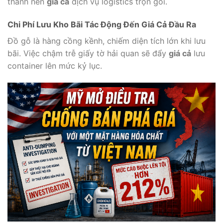
thành nên
giá cả
dịch vụ logistics trọn gói.
Chi Phí Lưu Kho Bãi Tác Động Đến Giá Cả Đầu Ra
Đồ gỗ là hàng cồng kềnh, chiếm diện tích lớn khi lưu
bãi. Việc chậm trễ giấy tờ hải quan sẽ đẩy
giá cả
lưu
container lên mức kỷ lục.