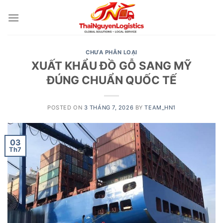
Skip
to
content
CHƯA PHÂN LOẠI
XUẤT KHẨU ĐỒ GỖ SANG MỸ
ĐÚNG CHUẨN QUỐC TẾ
POSTED ON
3 THÁNG 7, 2026
BY
TEAM_HN1
03
Th7