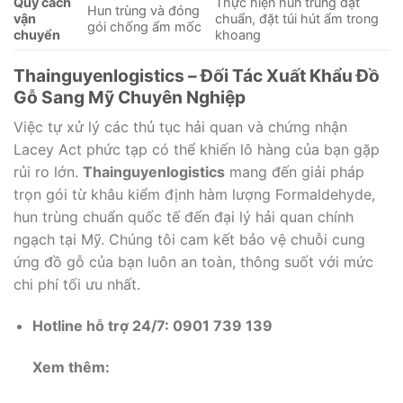
Quy cách
Thực hiện hun trùng đạt
Hun trùng và đóng
vận
chuẩn, đặt túi hút ẩm trong
gói chống ẩm mốc
chuyển
khoang
Thainguyenlogistics – Đối Tác Xuất Khẩu Đồ
Gỗ Sang Mỹ Chuyên Nghiệp
Việc tự xử lý các thủ tục hải quan và chứng nhận
Lacey Act phức tạp có thể khiến lô hàng của bạn gặp
rủi ro lớn.
Thainguyenlogistics
mang đến giải pháp
trọn gói từ khâu kiểm định hàm lượng Formaldehyde,
hun trùng chuẩn quốc tế đến đại lý hải quan chính
ngạch tại Mỹ. Chúng tôi cam kết bảo vệ chuỗi cung
ứng đồ gỗ của bạn luôn an toàn, thông suốt với mức
chi phí tối ưu nhất.
Hotline hỗ trợ 24/7:
0901 739 139
Xem thêm: