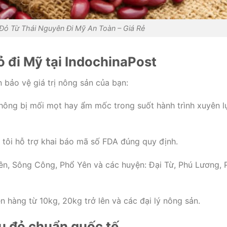
Đỏ Từ Thái Nguyên Đi Mỹ An Toàn – Giá Rẻ
ỏ đi Mỹ tại IndochinaPost
bảo vệ giá trị nông sản của bạn:
hông bị mối mọt hay ẩm mốc trong suốt hành trình xuyên l
tôi hỗ trợ khai báo mã số FDA đúng quy định.
ên, Sông Công, Phổ Yên và các huyện: Đại Từ, Phú Lương, 
 hàng từ 10kg, 20kg trở lên và các đại lý nông sản.
ậu đỏ chuẩn quốc tế