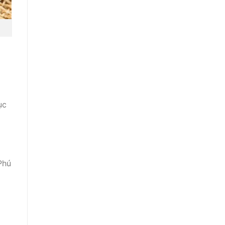
ục
Phú