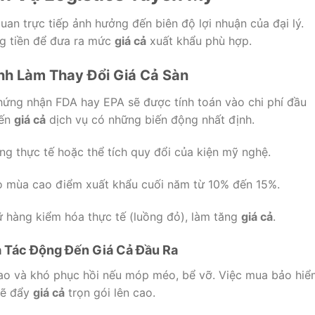
uan trực tiếp ảnh hưởng đến biên độ lợi nhuận của đại lý.
ng tiền để đưa ra mức
giá cả
xuất khẩu phù hợp.
nh Làm Thay Đổi Giá Cả Sàn
chứng nhận FDA hay EPA sẽ được tính toán vào chi phí đầu
iến
giá cả
dịch vụ có những biến động nhất định.
ng thực tế hoặc thể tích quy đổi của kiện mỹ nghệ.
mùa cao điểm xuất khẩu cuối năm từ 10% đến 15%.
ữ hàng kiểm hóa thực tế (luồng đỏ), làm tăng
giá cả
.
 Tác Động Đến Giá Cả Đầu Ra
ao và khó phục hồi nếu móp méo, bể vỡ.
Việc mua bảo hiể
sẽ đẩy
giá cả
trọn gói lên cao.