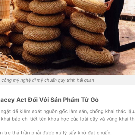
 công mỹ nghệ đi mỹ chuẩn quy trình hải quan
Lacey Act Đối Với Sản Phẩm Từ Gỗ
ngặt để kiểm soát nguồn gốc lâm sản, chống khai thác lậu
khai báo chi tiết tên khoa học của loài cây và vùng khai th
 tre thả trần phải được xử lý sấy khô đạt chuẩn.