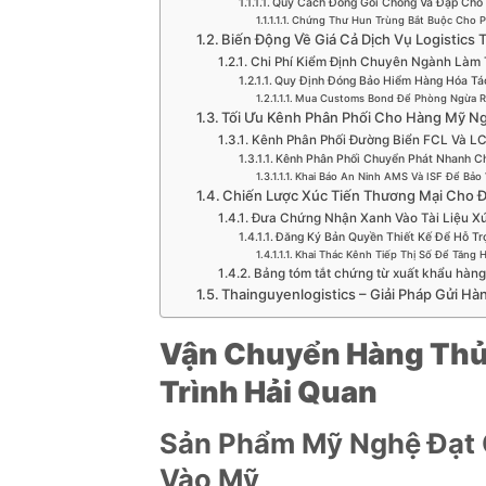
Quy Cách Đóng Gói Chống Va Đập Cho
Chứng Thư Hun Trùng Bắt Buộc Cho Pa
Biến Động Về Giá Cả Dịch Vụ Logistics
Chi Phí Kiểm Định Chuyên Ngành Làm 
Quy Định Đóng Bảo Hiểm Hàng Hóa Tá
Mua Customs Bond Để Phòng Ngừa Rủ
Tối Ưu Kênh Phân Phối Cho Hàng Mỹ Ng
Kênh Phân Phối Đường Biển FCL Và L
Kênh Phân Phối Chuyển Phát Nhanh C
Khai Báo An Ninh AMS Và ISF Để Bảo
Chiến Lược Xúc Tiến Thương Mại Cho
Đưa Chứng Nhận Xanh Vào Tài Liệu X
Đăng Ký Bản Quyền Thiết Kế Để Hỗ Tr
Khai Thác Kênh Tiếp Thị Số Để Tăng 
Bảng tóm tắt chứng từ xuất khẩu hàng
Thainguyenlogistics – Giải Pháp Gửi H
Vận Chuyển Hàng Thủ
Trình Hải Quan
Sản Phẩm Mỹ Nghệ Đạt 
Vào Mỹ