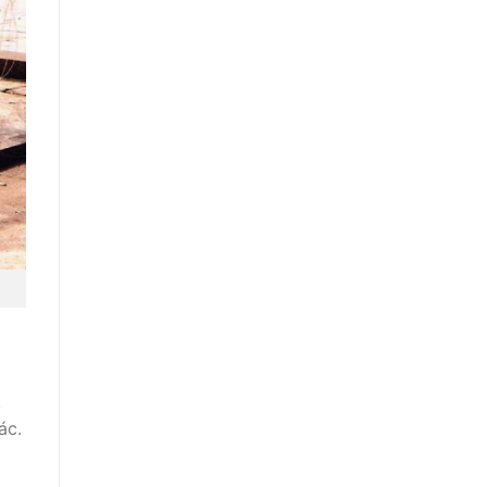
.
ác.