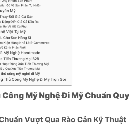
 Từng Nhóm Sản Phẩm
llet Gỗ Và Sản Phẩm Tự Nhiên
 Tuyến Mỹ
Thay Đổi Giá Cả Sàn
c Động Đến Giá Cả Đầu Ra
i Ro Về Giá Cả Phạt
hệ Việt Tại Mỹ
CL Cho Đơn Hàng Sỉ
ho Kiện Hàng Nhỏ Lẻ E-Commerce
 Vệ Kênh Phân Phối
 Đồ Mỹ Nghệ Handmade
úc Tiến Thương Mại B2B
ợ Hoạt Động Xúc Tiến Thương Mại
Hiệu Quả Xúc Tiến Thương Mại
 thủ công mỹ nghệ đi Mỹ
àng Thủ Công Mỹ Nghệ Đi Mỹ Trọn Gói
 Công Mỹ Nghệ Đi Mỹ Chuẩn Quy
Chuẩn Vượt Qua Rào Cản Kỹ Thuật