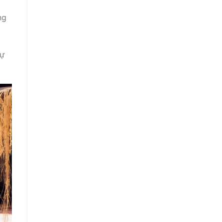
ng
g
sự