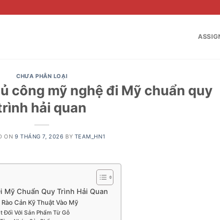
ASSIG
CHƯA PHÂN LOẠI
ủ công mỹ nghệ đi Mỹ chuẩn quy
trình hải quan
D ON
9 THÁNG 7, 2026
BY
TEAM_HN1
 Mỹ Chuẩn Quy Trình Hải Quan
 Rào Cản Kỹ Thuật Vào Mỹ
t Đối Với Sản Phẩm Từ Gỗ